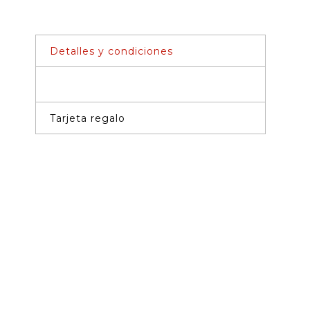
THAI
TMT
LIMITED
Detalles y condiciones
EYES
EDITION
NEGRO/BLANCO
cantidad
Tarjeta regalo