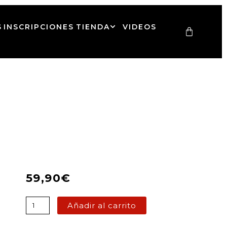
S
INSCRIPCIONES
TIENDA
VIDEOS
Carrito
59,90
€
GUANTES
Añadir al carrito
DE
MUAY